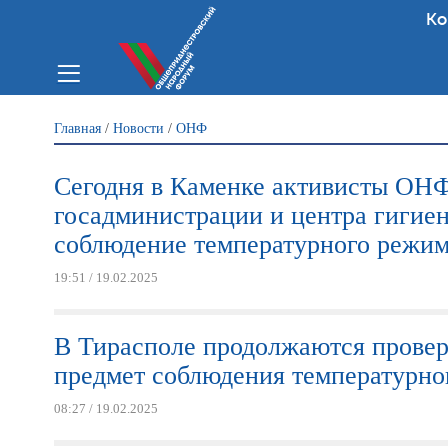
Ко
Вы здесь
Главная
/
Новости
/
ОНФ
Сегодня в Каменке активисты ОНФ
госадминистрации и центра гигиен
соблюдение температурного режим
19:51 / 19.02.2025
В Тирасполе продолжаются провер
предмет соблюдения температурног
08:27 / 19.02.2025