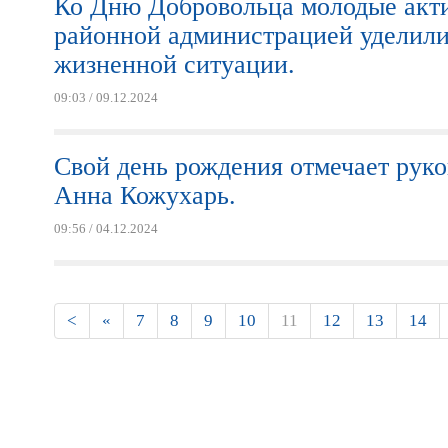
Ко Дню Добровольца молодые акт
районной администрацией уделили
жизненной ситуации.
09:03 / 09.12.2024
Свой день рождения отмечает ру
Анна Кожухарь.
09:56 / 04.12.2024
Страницы
<
«
7
8
9
10
11
12
13
14