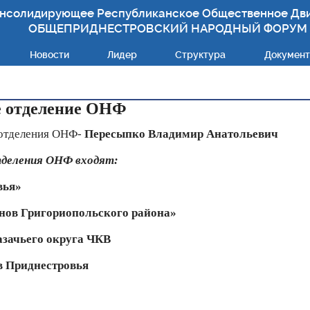
нсолидирующее Республиканское Общественное Дв
ОБЩЕПРИДНЕСТРОВСКИЙ НАРОДНЫЙ ФОРУМ
Новости
Лидер
Структура
Докумен
е отделение ОНФ
 отделения ОНФ-
Пересыпко Владимир Анатольевич
тделения ОНФ входят:
вья»
нов Григориопольского района»
азачьего округа ЧКВ
в Приднестровья