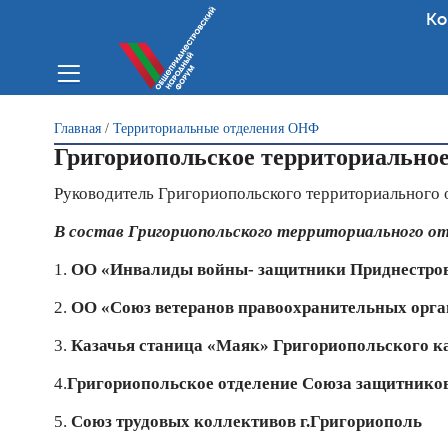
Ко
Вы здесь
Главная
/
Территориальные отделения ОНФ
Григориопольское территориально
Руководитель Григориопольского территориального
В состав Григориопольского территориального о
1.
ОО «Инвалиды войны- защитники Приднестро
2.
ОО «Союз ветеранов правоохранительных орга
3.
Казачья станица «Маяк» Григориопольского к
4.
Григориопольское отделение Союза защитнико
5.
Союз трудовых коллективов г.Григориополь