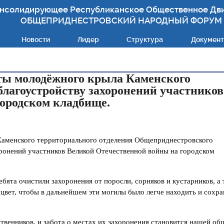
нсолидирующее Республиканское Общественное Дв
ОБЩЕПРИДНЕСТРОВСКИЙ НАРОДНЫЙ ФОРУМ
Новости
Лидер
Структура
Докумен
ты молодёжного крыла Каменского
лагоустройству захоронений участников
ородском кладбище.
Каменского территориального отделения Общеприднестровского
ронений участников Великой Отечественной войны на городском
бята очистили захоронения от поросли, сорняков и кустарников, а 
цвет, чтобы в дальнейшем эти могилы было легче находить и сохра
ственников, и забота о местах их захоронения становится нашей об