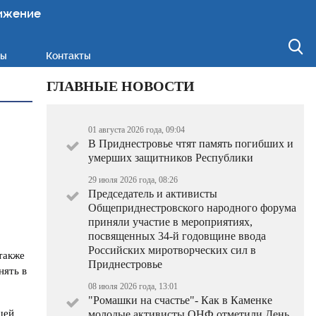
ижение
ты
Контакты
ГЛАВНЫЕ НОВОСТИ
01 августа 2026 года, 09:04
В Приднестровье чтят память погибших и
умерших защитников Республики
29 июля 2026 года, 08:26
Председатель и активисты
Общеприднестровского народного форума
приняли участие в мероприятиях,
посвященных 34-й годовщине ввода
Российских миротворческих сил в
также
Приднестровье
нять в
08 июля 2026 года, 13:01
"Ромашки на счастье"- Как в Каменке
щей
молодые активисты ОНФ отметили День