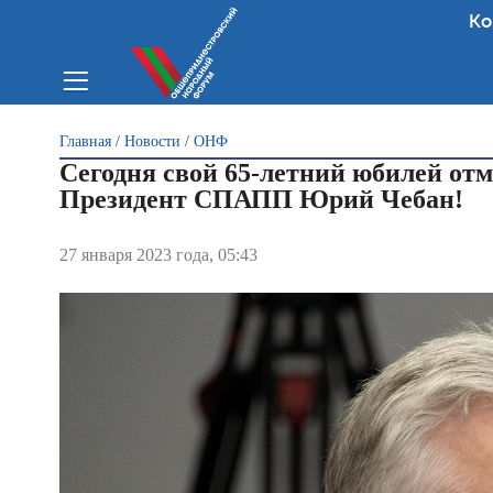
Ко
Вы здесь
Главная
/
Новости
/
ОНФ
Сегодня свой 65-летний юбилей от
Президент СПАПП Юрий Чебан!
27 января 2023 года, 05:43