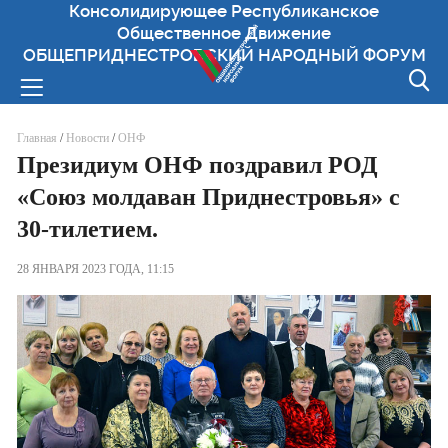
Консолидирующее Республиканское
Общественное Движение
ОБЩЕПРИДНЕСТРОВСКИЙ НАРОДНЫЙ ФОРУМ
Вы здесь
Главная
/
Новости
/
ОНФ
Президиум ОНФ поздравил РОД
«Союз молдаван Приднестровья» с
30-тилетием.
28 ЯНВАРЯ 2023 ГОДА, 11:15