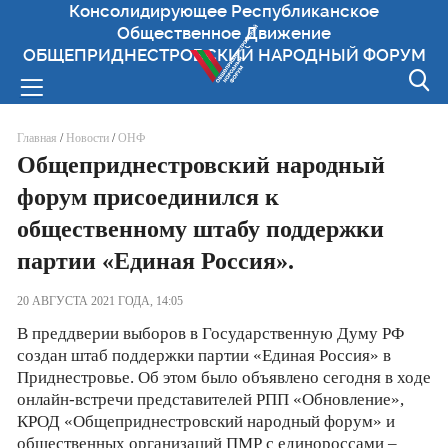
Консолидирующее Республиканское
Общественное Движение
ОБЩЕПРИДНЕСТРОВСКИЙ НАРОДНЫЙ ФОРУМ
Вы здесь
Главная
/
Новости
/
ОНФ
Общеприднестровский народный
форум присоединился к
общественному штабу поддержки
партии «Единая Россия».
20 АВГУСТА 2021 ГОДА, 14:05
В преддверии выборов в Государственную Думу РФ
создан штаб поддержки партии «Единая Россия» в
Приднестровье. Об этом было объявлено сегодня в ходе
онлайн-встречи представителей РПП «Обновление»,
КРОД «Общеприднестровский народный форум» и
общественных организаций ПМР с единороссами –