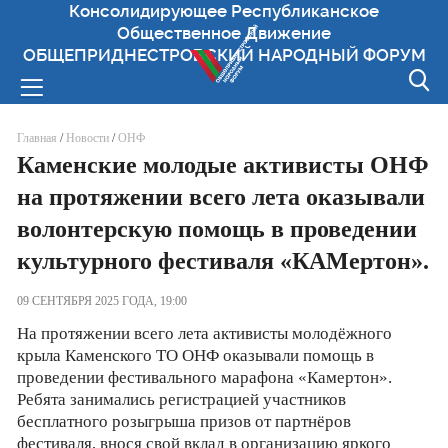
Консолидирующее Республиканское
Общественное Движение
ОБЩЕПРИДНЕСТРОВСКИЙ НАРОДНЫЙ ФОРУМ
Вы здесь
Главная
/
Новости
/
ОНФ
Каменские молодые активисты ОНФ
на протяжении всего лета оказывали
волонтерскую помощь в проведении
культурного фестиваля «КАМертон».
09 СЕНТЯБРЯ 2025 ГОДА, 19:00
На протяжении всего лета активисты молодёжного
крыла Каменского ТО ОНФ оказывали помощь в
проведении фестивального марафона «Камертон».
Ребята занимались регистрацией участников
бесплатного розыгрыша призов от партнёров
фестиваля, внося свой вклад в организацию яркого