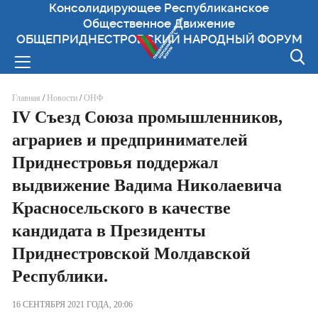
Консолидирующее Республиканское
Общественное Движение
ОБЩЕПРИДНЕСТРОВСКИЙ НАРОДНЫЙ ФОРУМ
Вы здесь
Главная
/
Новости
/
ОНФ
IV Съезд Союза промышленников,
аграриев и предпринимателей
Приднестровья поддержал
выдвижение Вадима Николаевича
Красносельского в качестве
кандидата в Президенты
Приднестровской Молдавской
Республики.
16 СЕНТЯБРЯ 2021 ГОДА, 20:06