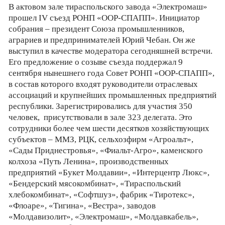
В актовом зале тираспольского завода «Электромаш»
прошел IV cъезд РОНП «ООР-СПАПП». Инициатор
собрания – президент Союза промышленников,
аграриев и предпринимателей Юрий Чебан. Он же
выступил в качестве модератора сегодняшней встречи.
Его предложение о созыве съезда поддержал 9
сентября нынешнего года Совет РОНП «ООР-СПАПП»,
в состав которого входят руководители отраслевых
ассоциаций и крупнейших промышленных предприятий
республики. Зарегистрировались для участия 350
человек, присутствовали в зале 323 делегата. Это
сотрудники более чем шести десятков хозяйствующих
субъектов – ММЗ, РЦК, сельхозфирм «Агроальт»,
«Сады Приднестровья», «Фиальт-Агро», каменского
колхоза «Путь Ленина», производственных
предприятий «Букет Молдавии», «Интерцентр Люкс»,
«Бендерский мясокомбинат», «Тираспольский
хлебокомбинат», «Софтшуз», фабрик «Тиротекс»,
«Флоаре», «Тигина», «Вестра», заводов
«Молдавизолит», «Электромаш», «Молдавкабель»,