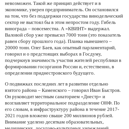
невозможен. Такой же принцип действует и в
экономике, уверен предприниматель. Он остановился
на том, что без поддержки государства винодельческий
сектор не выстоял бы в этом непростом году. Гибель
винограда – повсеместна. А «КВИНТ» выдержал.
Валовой сбор уже превысил 7000 тонн (это показатель
равен сбору прошлого года). Планка нынешнего –
20000 тонн. Олег Баев, как опытный парламентарий,
говорил и о предстоящих выборах в Госдуму,
подчеркнув значимость участия жителей республики в
формировании госорганов России и, естественно, в
определении приднестровского будущего.
О подвижках последних лет в развитии отдельно
взятого района – Каменского – говорил Иван Быстров.
Он руководит местным санаторием «Днестр» и
возглавляет территориальное подразделение ОНФ. По
его словам, в инфраструктуру района в течение 2017-
2021 годов вложено свыше 200 миллионов рублей.
Внимание уделено десяткам образовательных,
медицинских, досугово-культурных учреждений,