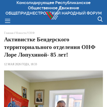
Консолидирующее Республиканское
Общественное Движение
ОБЩЕПРИДНЕСТРОВСКИЙ НАРОДНЫЙ ФОРУМ
Вы здесь
Главная
/
Новости
/
ОНФ
Активистке Бендерского
территориального отделения ОНФ
Лоре Лопухиной- 85 лет!
12 МАЯ 2026 ГОДА, 18:33