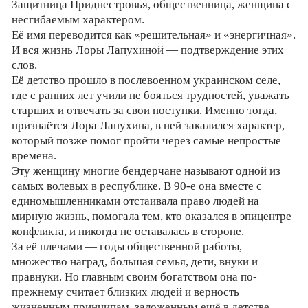
Защитница Приднестровья, общественница, женщина с
несгибаемым характером.
Её имя переводится как «решительная» и «энергичная».
И вся жизнь Лоры Лапухиной — подтверждение этих
слов.
Её детство прошло в послевоенном украинском селе,
где с ранних лет учили не бояться трудностей, уважать
старших и отвечать за свои поступки. Именно тогда,
признаётся Лора Лапухина, в ней закалился характер,
который позже помог пройти через самые непростые
времена.
Эту женщину многие бендерчане называют одной из
самых волевых в республике. В 90-е она вместе с
единомышленниками отстаивала право людей на
мирную жизнь, помогала тем, кто оказался в эпицентре
конфликта, и никогда не оставалась в стороне.
За её плечами — годы общественной работы,
множество наград, большая семья, дети, внуки и
правнуки. Но главным своим богатством она по-
прежнему считает близких людей и верность
жизненным принципам, заложенным ещё в детстве.