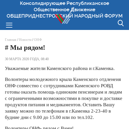
Консолидирующее Республиканское
Общественное Движение
ОБЩЕПРИДНЕСТРОВСКИЙ НАРОДНЫЙ ФОРУМ
Вы здесь
Главная
/
Новости
/
ОНФ
# Мы рядом!
30 МАРТА 2020 ГОДА, 08:40
Уважаемые жители Каменского района и г.Каменка.
Волонтеры молодежного крыла Каменского отдленеия
ОНФ совместно с сотрудниками Каменского РОВД
готовы оказать помощь одиноким пенсинерам и людям
с ограниченными возможностями в покупке и доставке
продуктов питания и медикаментов. Оставить Вашу
заявку можно по телефонам в г.Каменка 2-23-40 в
будние дни с 9.00 до 15.00 или по тел.102.
Волонтеры ОНФ- рядом с Вами!