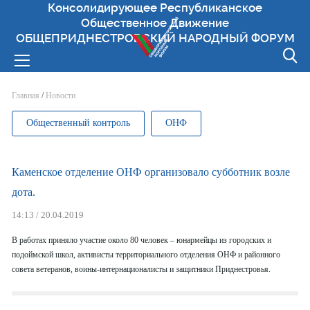
Консолидирующее Республиканское
Общественное Движение
ОБЩЕПРИДНЕСТРОВСКИЙ НАРОДНЫЙ ФОРУМ
Вы здесь
Главная
/
Новости
Общественный контроль
ОНФ
Каменское отделение ОНФ организовало субботник возле
дота.
14:13 / 20.04.2019
В работах приняло участие около 80 человек – юнармейцы из городских и
подоймской школ, активисты территориального отделения ОНФ и районного
совета ветеранов, воины-интернационалисты и защитники Приднестровья.