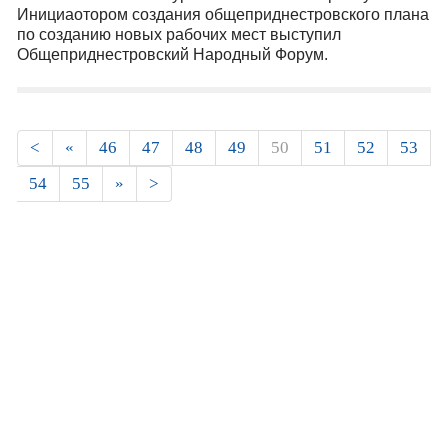
Инициаотором создания общеприднестровского плана
по созданию новых рабочих мест выступил
Общеприднестровский Народный Форум.
Страницы
<
«
46
47
48
49
50
51
52
53
54
55
»
>