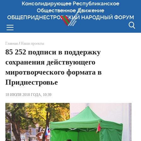
Консолидирующее Республиканское
Общественное Движение
ОБЩЕПРИДНЕСТРОВСКИЙ НАРОДНЫЙ ФОРУМ
Вы здесь
Главная
/
Наши проекты
85 252 подписи в поддержку
сохранения действующего
миротворческого формата в
Приднестровье
18 ИЮЛЯ 2018 ГОДА, 10:39