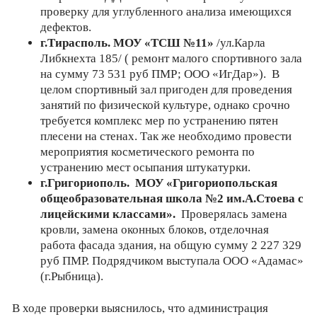
проверку для углубленного анализа имеющихся
дефектов.
г.Тирасполь. МОУ «ТСШ №11»
/ул.Карла
Либкнехта 185/ ( ремонт малого спортивного зала
на сумму 73 531 руб ПМР; ООО «ИгДар»). В
целом спортивный зал пригоден для проведения
занятий по физической культуре, однако срочно
требуется комплекс мер по устранению пятен
плесени на стенах. Так же необходимо провести
мероприятия косметического ремонта по
устранению мест осыпания штукатурки.
г.Григориополь. МОУ «Григориопольская
общеобразовательная школа №2 им.А.Стоева с
лицейскими классами».
Проверялась замена
кровли, замена оконных блоков, отделочная
работа фасада здания, на общую сумму 2 227 329
руб ПМР. Подрядчиком выступала ООО «Адамас»
(г.Рыбница).
В ходе проверки выяснилось, что администрация