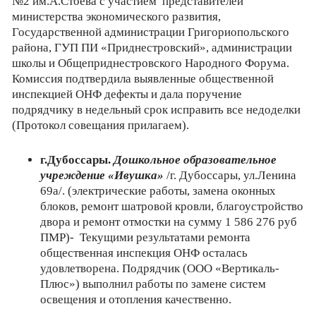
№2 им.А.Стоева с участием представителей
министерства экономического развития,
Государственной администрации Григориопольского
района, ГУП ПИ «Приднестровский», администрации
школы и Общеприднестровского Народного Форума.
Комиссия подтвердила выявленные общественной
инспекцией ОНФ дефекты и дала поручение
подрядчику в недельный срок исправить все недоделки
(Протокол совещания прилагаем).
г.Дубоссары.
Дошкольное образовательное
учреждение «Ивушка»
/г. Дубоссары, ул.Ленина
69а/. (электрические работы, замена оконных
блоков, ремонт шатровой кровли, благоустройство
двора и ремонт отмостки на сумму 1 586 276
руб
ПМР)- Текущими результатами ремонта
общественная инспекция ОНФ осталась
удовлетворена. Подрядчик (ООО «Вертикаль-
Плюс») выполнил работы по замене систем
освещения и отопления качественно.